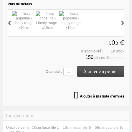
Plus de détails...
‹
›
1,05 €
Disponibilité :
En stock
150
pièces disponibles
Quantité :
Ajouter à ma liste d'envies
En savoir plus
Unité de vente : 10cm (quantité 1 = 10cm , quantité 5 = 50cm, quantité 10