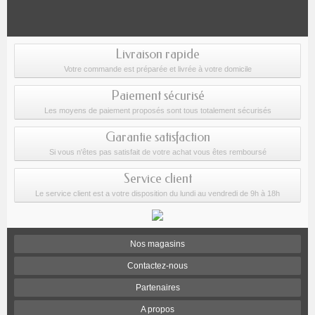
Livraison rapide
Votre commande est préparée et livrée à votre domicile
Paiement sécurisé
Les moyens de paiement proposés sont tous totalement sécurisés
Garantie satisfaction
Si vous n'êtes pas satisfait de votre achat vous êtes remboursé
Service client
Le service client est a votre disposition du lundi au vendredi de 9h à 18h
Nos magasins
Contactez-nous
Partenaires
A propos