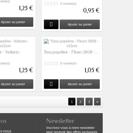
view(s)
0 review(s)
1,25 €
0,95 €
Ajouter au panier
Ajouter au panier
e - Voitures -
Tissu popeline - Fleurs 5808 -...
view(s)
0 review(s)
1,25 €
1,05 €
Ajouter au panier
Ajouter au panier
»
1
2
3
pos
Newsletter
Inscrivez-vous à notre newsletter
s-nous
pour recevoir des offres exclusives