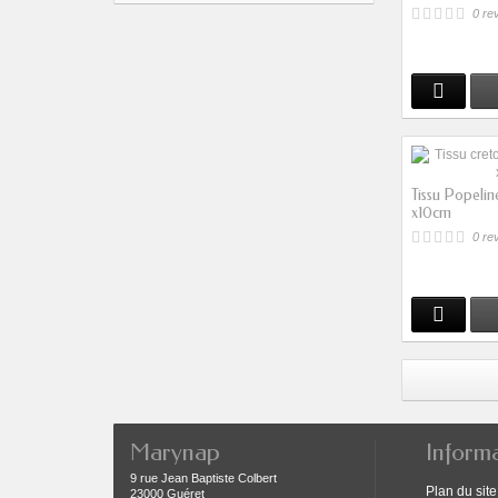
0 re
Tissu Popelin
x10cm
0 re
Marynap
Inform
9 rue Jean Baptiste Colbert
Plan du site
23000 Guéret