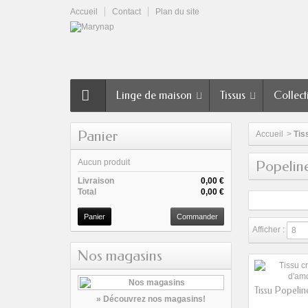
Accueil
Contact
Plan du site
Linge de maison
Tissus
Collect
Panier
Accueil
>
Tis
Aucun produit
Popelin
Livraison
0,00 €
Total
0,00 €
Panier
Commander
Afficher :
Nos magasins
Tissu Popelin
» Découvrez nos magasins!