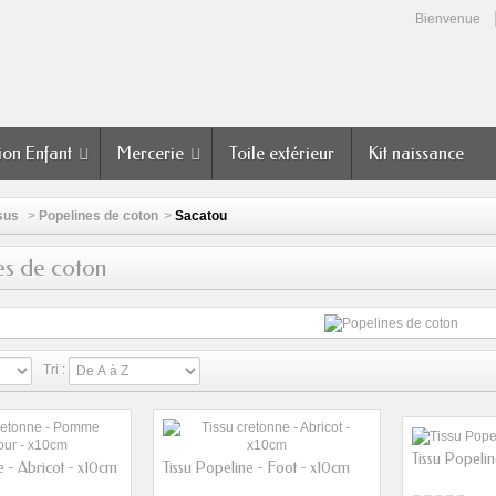
Bienvenue
ion Enfant
Mercerie
Toile extérieur
Kit naissance
sus
>
Popelines de coton
>
Sacatou
es de coton
Tri :
Tissu Popelin
e - Abricot - x10cm
Tissu Popeline - Foot - x10cm