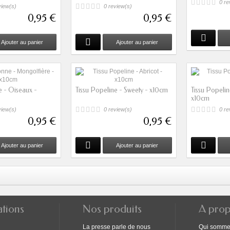
0 re
view(s)
0 review(s)
0,95 €
0,95 €
Ajouter au panier
Ajouter au panier
e - Oiseaux -
Tissu Popeline - Sweety - x10cm
Tissu Popelin
x10cm
view(s)
0 review(s)
0 re
0,95 €
0,95 €
Ajouter au panier
Ajouter au panier
ations
Nos produits
A pro
La presse parle de nous
Qui somme