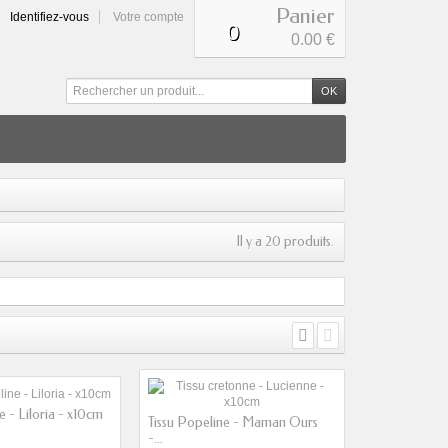
Panier
Identifiez-vous
Votre compte
0
0
0.00 €
Il y a 20 produits.
e - Liloria - x10cm
Tissu Popeline - Maman Ours
-...