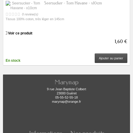
Seersucker - Tom Havane - x10cm
0 review(s)
Tissus 100% coton, très léger en 145cm
Voir ce produit
1,60 €
Ajouter au panier
En stock
Marynap
9 rue Jean Baptiste Colbert
23000 Guéret
05-55-52-55-18
marynap@orange.fr