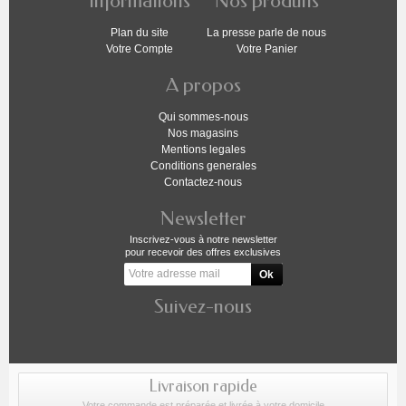
Informations
Nos produits
Plan du site
La presse parle de nous
Votre Compte
Votre Panier
A propos
Qui sommes-nous
Nos magasins
Mentions legales
Conditions generales
Contactez-nous
Newsletter
Inscrivez-vous à notre newsletter
pour recevoir des offres exclusives
Suivez-nous
Livraison rapide
Votre commande est préparée et livrée à votre domicile