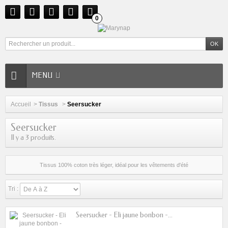
0
MENU
Accueil
>
Tissus
>
Seersucker
Seersucker
Il y a 3 produits.
Tissus 100% coton très léger, idéal pour les vêtements d'été
Tri :
Seersucker - Eli jaune bonbon -...