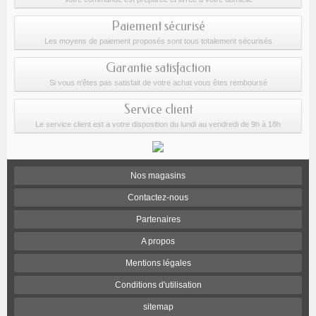
Paiement sécurisé
Les moyens de paiement proposés sont tous totalement sécurisés
Garantie satisfaction
Si vous n'êtes pas satisfait de votre achat vous êtes remboursé
Service client
Le service client est a votre disposition du lundi au vendredi de 9h à 18h
Nos magasins
Contactez-nous
Partenaires
A propos
Mentions légales
Conditions d'utilisation
sitemap