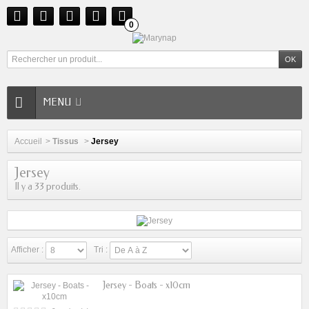
0
MENU
Accueil
>
Tissus
>
Jersey
Jersey
Il y a 33 produits.
Afficher :
Tri :
Jersey - Boats - x10cm