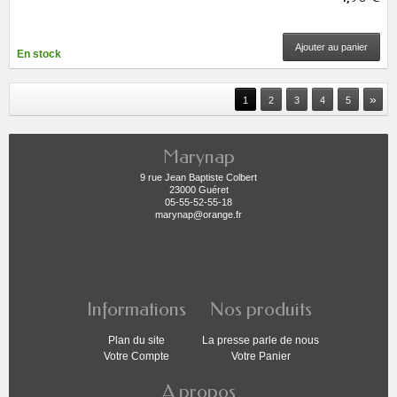
Ajouter au panier
En stock
»
1
2
3
4
5
Marynap
9 rue Jean Baptiste Colbert
23000 Guéret
05-55-52-55-18
marynap@orange.fr
Informations
Nos produits
Plan du site
La presse parle de nous
Votre Compte
Votre Panier
A propos