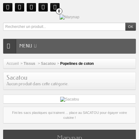
0
MENU
Accueil
>
Tissus
>
Sacatou
>
Popelines de coton
Sacatou
Aucun produit dans cette catégorie.
Fini les sacs plastiques qui trainent ... place au SACATOU pour égayer votre
cuisine !
Marynap