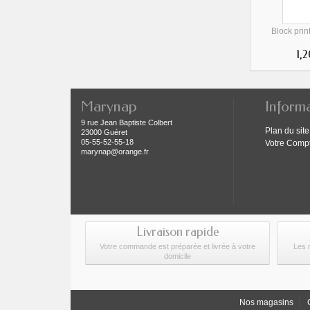
Block print
1,
Marynap
Inform
9 rue Jean Baptiste Colbert
Plan du site
23000 Guéret
05-55-52-55-18
Votre Comp
marynap@orange.fr
Livraison rapide
Votre commande est préparée et livrée à votre
Les 
domicile
Nos magasins