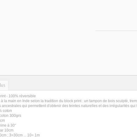
lus
rint - 100% réversible
à la main en Inde selon la tradition du block print : un tampon de bois sculpté, trem
ncestrales qui permettent d'obtenir des teintes naturelles et des irrégularités qui f
% coton
coton 300grs
10cm
hine à 30°
par 10cm
0cm ; 3=30cm ... 10= 1m