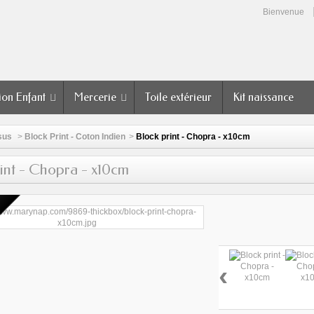
Bienvenue
ion Enfant
Mercerie
Toile extérieur
Kit naissance
sus
>
Block Print - Coton Indien
>
Block print - Chopra - x10cm
int - Chopra - x10cm
‹