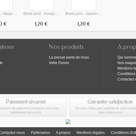
 - Maya -...
Block print - Komal -...
Block print - Jasmin -...
20 €
1,20 €
1,20 €
ations
Nos produits
A pro
La presse parle de nous
Qui somme
te
Votre Panier
Nos magas
Mentions l
Conditions
Contactez
Paiement sécurisé
Garantie satisfaction
moyens de paiement proposés sont tous
Si vous n'êtes pas satisfait de votre ach
totalement sécurisés
êtes remboursé
Contactez-nous
Partenaires
A propos
Mentions légales
Conditions d'uti