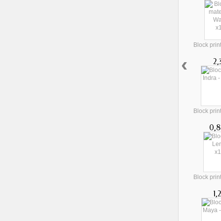
Block prin
‹
2,
Block print 
0,8
Block print
1,