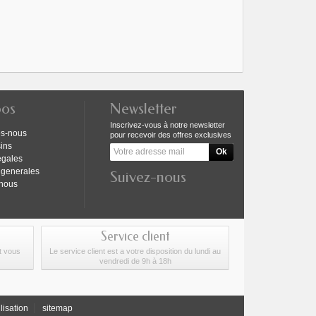
pos
Newsletter
Inscrivez-vous à notre newsletter
s-nous
pour recevoir des offres exclusives
ins
egales
 generales
Suivez-nous
-nous
Service client
at vous
Le service client est a votre disposition du lundi au
vendredi de 9h à 18h
lisation
sitemap