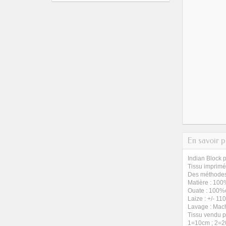
En savoir p
Indian Block p
Tissu imprimé 
Des méthodes a
Matière : 100
Ouate : 100%
Laize : +/- 1
Lavage : Mac
Tissu vendu 
1=10cm ; 2=2