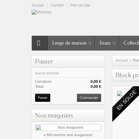
Accueil
Contact
Plan du site
Linge de maison
Tissus
Collect
Panier
Accueil
>
Tis
Aucun produit
Block pr
Livraison
0,00 €
Total
0,00 €
EN SOLDE
Panier
Commander
Nos magasins
» Découvrez nos magasins!