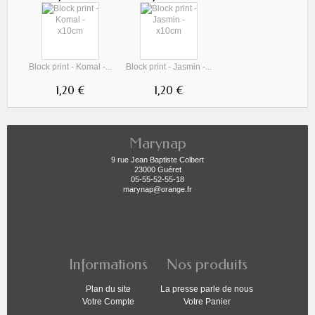
Block print - Komal -...
Block print - Jasmin -...
1,20 €
1,20 €
Marynap
9 rue Jean Baptiste Colbert
23000 Guéret
05-55-52-55-18
marynap@orange.fr
Informations
Nos produits
Plan du site
La presse parle de nous
Votre Compte
Votre Panier