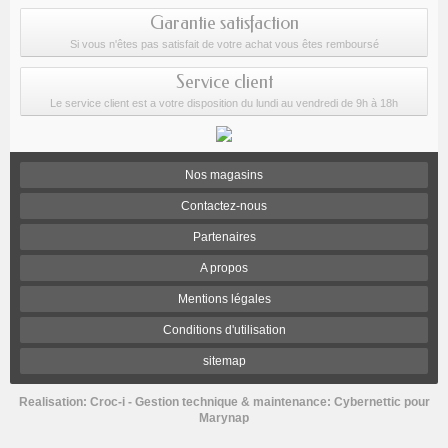
Garantie satisfaction
Si vous n'êtes pas satisfait de votre achat vous êtes remboursé
Service client
Le service client est a votre disposition du lundi au vendredi de 9h à 18h
Nos magasins
Contactez-nous
Partenaires
A propos
Mentions légales
Conditions d'utilisation
sitemap
Realisation:
Croc-i
- Gestion technique & maintenance:
Cybernettic
pour
Marynap