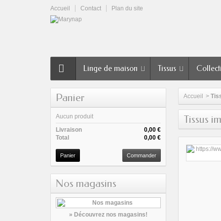
Accueil
Contact
Plan du site
Linge de maison
Tissus
Collect
Panier
Accueil
>
Tis
Aucun produit
Tissus i
Livraison
0,00 €
Total
0,00 €
Panier
Commander
Nos magasins
» Découvrez nos magasins!