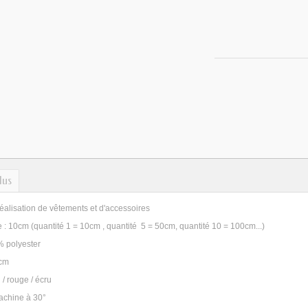
lus
réalisation de vêtements et d'accessoires
e : 10cm (quantité 1 = 10cm , quantité 5 = 50cm, quantité 10 = 100cm...)
% polyester
0cm
 / rouge / écru
achine à 30°