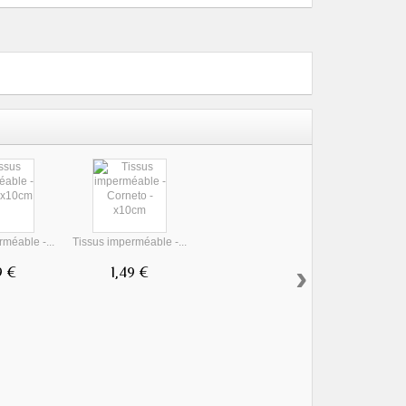
méable -...
Tissus imperméable -...
›
9 €
1,49 €