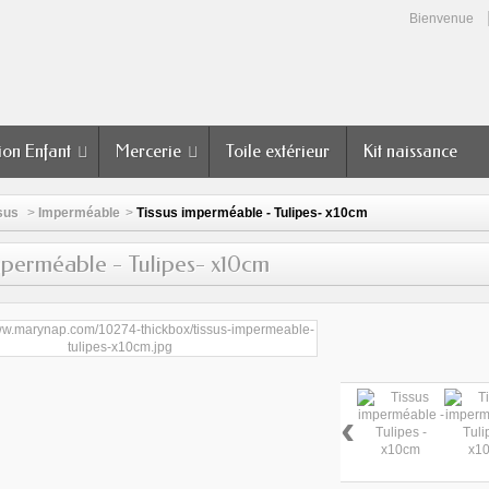
Bienvenue
ion Enfant
Mercerie
Toile extérieur
Kit naissance
sus
>
Imperméable
>
Tissus imperméable - Tulipes- x10cm
mperméable - Tulipes- x10cm
‹