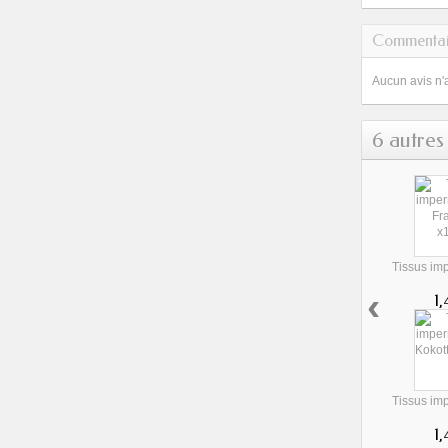
Commentai
Aucun avis n'
6 autres
Tissus imp
‹
1
Tissus imp
1