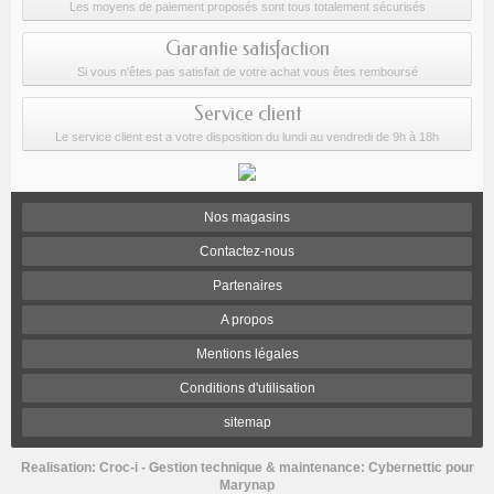
Les moyens de paiement proposés sont tous totalement sécurisés
Garantie satisfaction
Si vous n'êtes pas satisfait de votre achat vous êtes remboursé
Service client
Le service client est a votre disposition du lundi au vendredi de 9h à 18h
Nos magasins
Contactez-nous
Partenaires
A propos
Mentions légales
Conditions d'utilisation
sitemap
Realisation:
Croc-i
- Gestion technique & maintenance:
Cybernettic
pour
Marynap