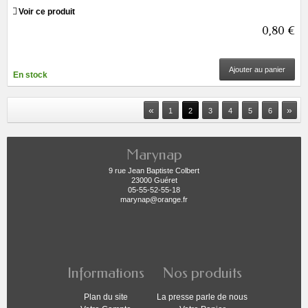
Voir ce produit
0,80 €
Ajouter au panier
En stock
«
»
1
2
3
4
5
6
Marynap
9 rue Jean Baptiste Colbert
23000 Guéret
05-55-52-55-18
marynap@orange.fr
Informations
Nos produits
Plan du site
La presse parle de nous